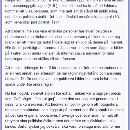
Något som gått förbi CuF är nog att denna uppmaning kan leda till brott
mot personuppgiftslagen (PUL), speciellt med tanke på att bilderna
kommer att visa personer, som inte gett sitt tillstånd till publicering,
och deras politiska åsikt. Det finns särskild en särskild paragraf i PUL
som behandlar just politisk åsikt.
Att bilderna inte ska visa enskilda personer har ingen betydelse
eftersom det ka
n räcka med att en enda person på bilden känner sig
kränkt av att meningsmotståndare lagt ut en bild på denne på Internet.
Här är det ju viktigt att komma ihåg att var och en som lägger ut bilder
på Twitter och i andra kanaler på Internet själva ansvarar för sina
handlingar och kan ställas till straffansvar.
Att media, tidningar, tv m fl får publicera bilder från demonstrationerna
är en helt annan sak eftersom de har utgivningstillstånd och ansvarig
utgivare. De får naturligtvis inte publicera bilder hur som helst men
spelar under lite andra regler.
Nu har nog AB skruvat storyn lite extra. Tanken var antagligen precis
som CuF säger – “en kul grej” – men den var nog inte genomtänkt i
dess fulla konsekvens. Att bedriva sin politik genom att fotografera
meningsmotståndare och lägga ut på Internet ger dålig smak i munnen
så det kan vi gärna hoppa över. I Sverige överlever man normalt att
uttrycka sina politiska åsikter men det är inte en självklarhet i alla
länder. Därför tycker jag också vi ska vara försiktiga med alla former