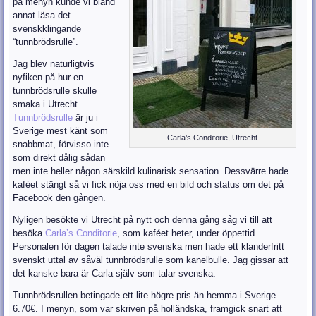
på menyn kunde vi bland
annat läsa det
svenskklingande
“tunnbrödsrulle”.
Jag blev naturligtvis
nyfiken på hur en
tunnbrödsrulle skulle
smaka i Utrecht.
Tunnbrödsrulle
är ju i
Sverige mest känt som
Carla’s Conditorie, Utrecht
snabbmat, förvisso inte
som direkt dålig sådan
men inte heller någon särskild kulinarisk sensation. Dessvärre hade
kaféet stängt så vi fick nöja oss med en bild och status om det på
Facebook den gången.
Nyligen besökte vi Utrecht på nytt och denna gång såg vi till att
besöka
Carla’s Conditorie
, som kaféet heter, under öppettid.
Personalen för dagen talade inte svenska men hade ett klanderfritt
svenskt uttal av såväl tunnbrödsrulle som kanelbulle. Jag gissar att
det kanske bara är Carla själv som talar svenska.
Tunnbrödsrullen betingade ett lite högre pris än hemma i Sverige –
6.70€. I menyn, som var skriven på holländska, framgick snart att