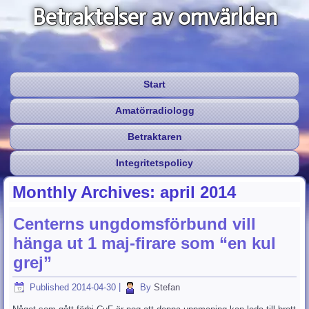
Betraktelser av omvärlden
Start
Amatörradiologg
Betraktaren
Integritetspolicy
Monthly Archives:
april 2014
Centerns ungdomsförbund vill
hänga ut 1 maj-firare som “en kul
grej”
Published
2014-04-30
|
By
Stefan