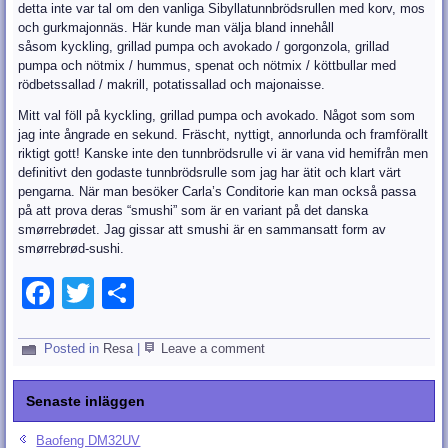
detta inte var tal om den vanliga Sibyllatunnbrödsrullen med korv, mos
och gurkmajonnäs. Här kunde man välja bland innehåll
såsom kyckling, grillad pumpa och avokado / gorgonzola, grillad
pumpa och nötmix / hummus, spenat och nötmix / köttbullar med
rödbetssallad / makrill, potatissallad och majonaisse.
Mitt val föll på kyckling, grillad pumpa och avokado. Något som som
jag inte ångrade en sekund. Fräscht, nyttigt, annorlunda och framförallt
riktigt gott! Kanske inte den tunnbrödsrulle vi är vana vid hemifrån men
definitivt den godaste tunnbrödsrulle som jag har ätit och klart värt
pengarna. När man besöker Carla’s Conditorie kan man också passa
på att prova deras “smushi” som är en variant på det danska
smørrebrødet. Jag gissar att smushi är en sammansatt form av
smørrebrød-sushi.
Facebook
Twitter
Dela
Posted in
Resa
|
Leave a comment
Senaste inläggen
Baofeng DM32UV