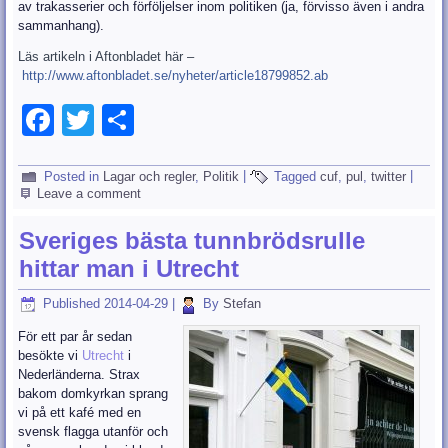
av trakasserier och förföljelser inom politiken (ja, förvisso även i andra
sammanhang).
Läs artikeln i Aftonbladet här –
http://www.aftonbladet.se/nyheter/article18799852.ab
Facebook
Twitter
Dela
Posted in
Lagar och regler
,
Politik
|
Tagged
cuf
,
pul
,
twitter
|
Leave a comment
Sveriges bästa tunnbrödsrulle
hittar man i Utrecht
Published
2014-04-29
|
By
Stefan
För ett par år sedan
besökte vi
Utrecht
i
Nederländerna. Strax
bakom domkyrkan sprang
vi på ett kafé med en
svensk flagga utanför och