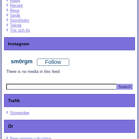
Radio
Recept
Resa
Språk
Stockholm
Teknik
Trix och fix
Instagram
sm0rgm
Follow
There is no media in this feed
Trafik
Stoneridge
Öl
Beer priming calculator