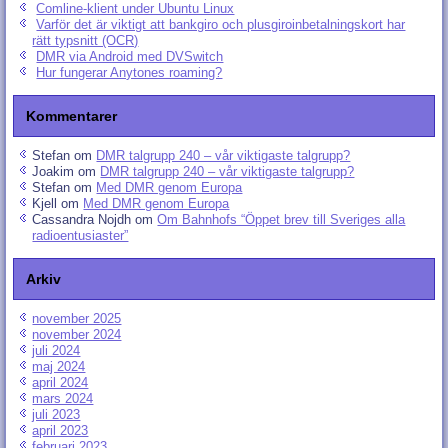
Comline-klient under Ubuntu Linux
Varför det är viktigt att bankgiro och plusgiroinbetalningskort har
rätt typsnitt (OCR)
DMR via Android med DVSwitch
Hur fungerar Anytones roaming?
Kommentarer
Stefan
om
DMR talgrupp 240 – vår viktigaste talgrupp?
Joakim
om
DMR talgrupp 240 – vår viktigaste talgrupp?
Stefan
om
Med DMR genom Europa
Kjell
om
Med DMR genom Europa
Cassandra Nojdh
om
Om Bahnhofs “Öppet brev till Sveriges alla
radioentusiaster”
Arkiv
november 2025
november 2024
juli 2024
maj 2024
april 2024
mars 2024
juli 2023
april 2023
februari 2023