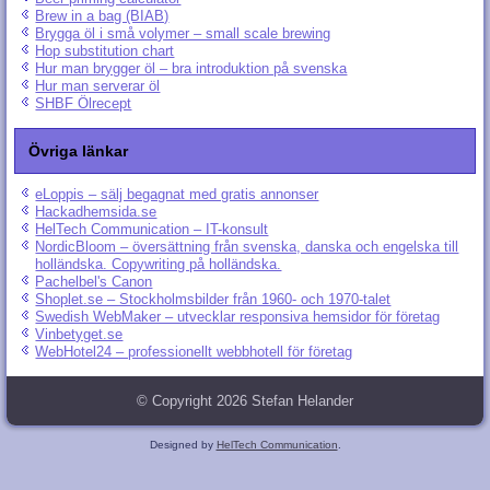
Brew in a bag (BIAB)
Brygga öl i små volymer – small scale brewing
Hop substitution chart
Hur man brygger öl – bra introduktion på svenska
Hur man serverar öl
SHBF Ölrecept
Övriga länkar
eLoppis – sälj begagnat med gratis annonser
Hackadhemsida.se
HelTech Communication – IT-konsult
NordicBloom – översättning från svenska, danska och engelska till
holländska. Copywriting på holländska.
Pachelbel's Canon
Shoplet.se – Stockholmsbilder från 1960- och 1970-talet
Swedish WebMaker – utvecklar responsiva hemsidor för företag
Vinbetyget.se
WebHotel24 – professionellt webbhotell för företag
© Copyright 2026 Stefan Helander
Designed by
HelTech Communication
.