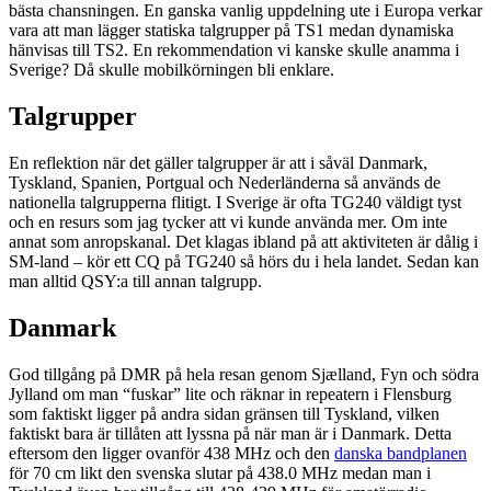
bästa chansningen. En ganska vanlig uppdelning ute i Europa verkar
vara att man lägger statiska talgrupper på TS1 medan dynamiska
hänvisas till TS2. En rekommendation vi kanske skulle anamma i
Sverige? Då skulle mobilkörningen bli enklare.
Talgrupper
En reflektion när det gäller talgrupper är att i såväl Danmark,
Tyskland, Spanien, Portgual och Nederländerna så används de
nationella talgrupperna flitigt. I Sverige är ofta TG240 väldigt tyst
och en resurs som jag tycker att vi kunde använda mer. Om inte
annat som anropskanal. Det klagas ibland på att aktiviteten är dålig i
SM-land – kör ett CQ på TG240 så hörs du i hela landet. Sedan kan
man alltid QSY:a till annan talgrupp.
Danmark
God tillgång på DMR på hela resan genom Sjælland, Fyn och södra
Jylland om man “fuskar” lite och räknar in repeatern i Flensburg
som faktiskt ligger på andra sidan gränsen till Tyskland, vilken
faktiskt bara är tillåten att lyssna på när man är i Danmark. Detta
eftersom den ligger ovanför 438 MHz och den
danska bandplanen
för 70 cm likt den svenska slutar på 438.0 MHz medan man i