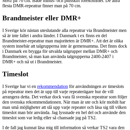
MHz på 70 cm. Både minus- och plusskift förekommer. De allra
flesta DMR-repeatrar finner man på 70 cm.
Brandmeister eller DMR+
I Sverige kör nästan uteslutande alla repeatrar via Brandmeister men
så är inte fallet i andra länder. I Danmark t ex finns en del
Brandmeister-repeatrar man majoriteten är DMR+. Att det är olika
system innebär att talgrupperna inte är gemensamma. Det finns dock
i Danmark en brygga för utvalda talgrupper mellan DMR+ och
Brandmeister, så man kan använda talgrupperna 2400-2407 i
DMR+ och nå ut i Brandmeister.
Timeslot
I Sverige har vi en
rekommendation
för användningen av timeslots
på repeatrar men det är upp till varje repeaterägare hur de vill
arrangera detta. Det verkar dock vara få svenska repeatrar som följer
den svenska rekommendationen. När man är ute och kör mobilt har
man små möjligheter att slå upp varje repeater och läsa sig till vilken
timeslot man bör använda. Jag lyssnade en hel del och använde den
timeslot som var ledig eller så chansade jag på TS2.
I de fall jag kunnat läsa mig till information så verkar TS2 vara den