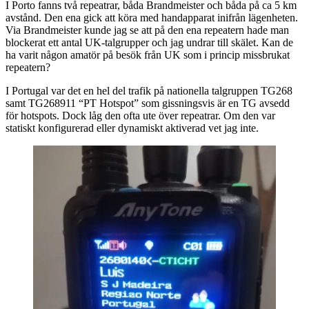
I Porto fanns två repeatrar, båda Brandmeister och båda på ca 5 km
avstånd. Den ena gick att köra med handapparat inifrån lägenheten.
Via Brandmeister kunde jag se att på den ena repeatern hade man
blockerat ett antal UK-talgrupper och jag undrar till skälet. Kan de
ha varit någon amatör på besök från UK som i princip missbrukat
repeatern?
I Portugal var det en hel del trafik på nationella talgruppen TG268
samt TG268911 “PT Hotspot” som gissningsvis är en TG avsedd
för hotspots. Dock låg den ofta ute över repeatrar. Om den var
statiskt konfigurerad eller dynamiskt aktiverad vet jag inte.