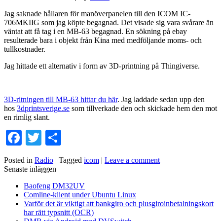
Jag saknade hållaren för manöverpanelen till den ICOM IC-
706MKIIG som jag köpte begagnad. Det visade sig vara svårare än
väntat att få tag i en MB-63 begagnad. En sökning på ebay
resulterade bara i objekt från Kina med medföljande moms- och
tullkostnader.
Jag hittade ett alternativ i form av 3D-printning på Thingiverse.
3D-ritningen till MB-63 hittar du här
. Jag laddade sedan upp den
hos
3dprintsverige.se
som tillverkade den och skickade hem den mot
en rimlig slant.
Facebook
Twitter
Dela
Posted in
Radio
|
Tagged
icom
|
Leave a comment
Senaste inläggen
Baofeng DM32UV
Comline-klient under Ubuntu Linux
Varför det är viktigt att bankgiro och plusgiroinbetalningskort
har rätt typsnitt (OCR)