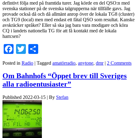
defintivt följa med på framtida turer. Jag körde en del QSO:n med
svenska stationer på de svenska talgrupperna när tillfälle gavs. Jag
provade också då och då allmänt anrop över de lokala TG8 (cluster)
och TG9 (local) men med endast ett fåtal QSO som resultat. Kanske
avskräcker språket? Eller så ska jag bara vara modigare och köra
CQ i landets nationella TG för att få kontakt med de lokala
ham:sen?
Facebook
Twitter
Dela
Posted in
Radio
|
Tagged
amatörradio
,
anytone
,
dmr
|
2 Comments
Om Bahnhofs “Öppet brev till Sveriges
alla radioentusiaster”
Published
2022-03-15
|
By
Stefan