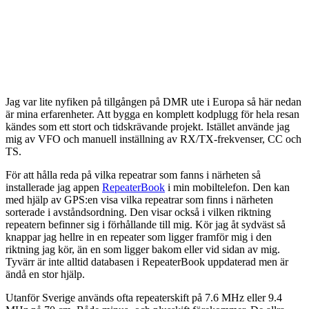
Jag var lite nyfiken på tillgången på DMR ute i Europa så här nedan
är mina erfarenheter. Att bygga en komplett kodplugg för hela resan
kändes som ett stort och tidskrävande projekt. Istället använde jag
mig av VFO och manuell inställning av RX/TX-frekvenser, CC och
TS.
För att hålla reda på vilka repeatrar som fanns i närheten så
installerade jag appen
RepeaterBook
i min mobiltelefon. Den kan
med hjälp av GPS:en visa vilka repeatrar som finns i närheten
sorterade i avståndsordning. Den visar också i vilken riktning
repeatern befinner sig i förhållande till mig. Kör jag åt sydväst så
knappar jag hellre in en repeater som ligger framför mig i den
riktning jag kör, än en som ligger bakom eller vid sidan av mig.
Tyvärr är inte alltid databasen i RepeaterBook uppdaterad men är
ändå en stor hjälp.
Utanför Sverige används ofta repeaterskift på 7.6 MHz eller 9.4