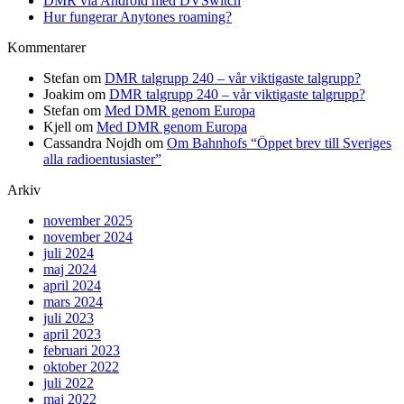
DMR via Android med DVSwitch
Hur fungerar Anytones roaming?
Kommentarer
Stefan
om
DMR talgrupp 240 – vår viktigaste talgrupp?
Joakim
om
DMR talgrupp 240 – vår viktigaste talgrupp?
Stefan
om
Med DMR genom Europa
Kjell
om
Med DMR genom Europa
Cassandra Nojdh
om
Om Bahnhofs “Öppet brev till Sveriges
alla radioentusiaster”
Arkiv
november 2025
november 2024
juli 2024
maj 2024
april 2024
mars 2024
juli 2023
april 2023
februari 2023
oktober 2022
juli 2022
maj 2022