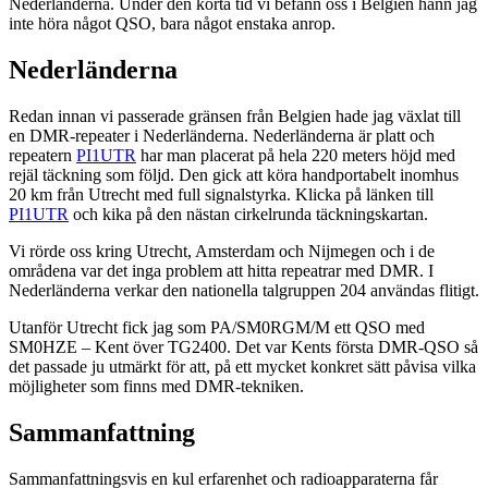
Nederländerna. Under den korta tid vi befann oss i Belgien hann jag
inte höra något QSO, bara något enstaka anrop.
Nederländerna
Redan innan vi passerade gränsen från Belgien hade jag växlat till
en DMR-repeater i Nederländerna. Nederländerna är platt och
repeatern
PI1UTR
har man placerat på hela 220 meters höjd med
rejäl täckning som följd. Den gick att köra handportabelt inomhus
20 km från Utrecht med full signalstyrka. Klicka på länken till
PI1UTR
och kika på den nästan cirkelrunda täckningskartan.
Vi rörde oss kring Utrecht, Amsterdam och Nijmegen och i de
områdena var det inga problem att hitta repeatrar med DMR. I
Nederländerna verkar den nationella talgruppen 204 användas flitigt.
Utanför Utrecht fick jag som PA/SM0RGM/M ett QSO med
SM0HZE – Kent över TG2400. Det var Kents första DMR-QSO så
det passade ju utmärkt för att, på ett mycket konkret sätt påvisa vilka
möjligheter som finns med DMR-tekniken.
Sammanfattning
Sammanfattningsvis en kul erfarenhet och radioapparaterna får