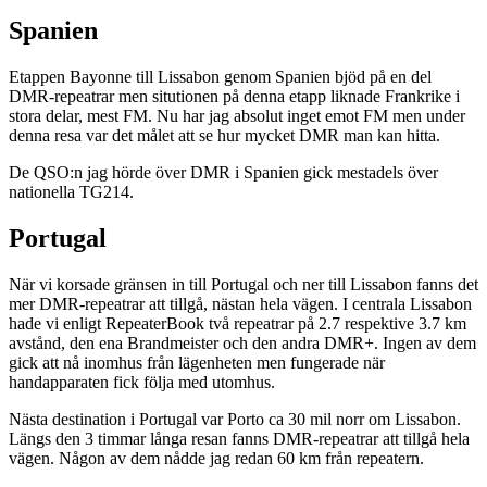
Spanien
Etappen Bayonne till Lissabon genom Spanien bjöd på en del
DMR-repeatrar men situtionen på denna etapp liknade Frankrike i
stora delar, mest FM. Nu har jag absolut inget emot FM men under
denna resa var det målet att se hur mycket DMR man kan hitta.
De QSO:n jag hörde över DMR i Spanien gick mestadels över
nationella TG214.
Portugal
När vi korsade gränsen in till Portugal och ner till Lissabon fanns det
mer DMR-repeatrar att tillgå, nästan hela vägen. I centrala Lissabon
hade vi enligt RepeaterBook två repeatrar på 2.7 respektive 3.7 km
avstånd, den ena Brandmeister och den andra DMR+. Ingen av dem
gick att nå inomhus från lägenheten men fungerade när
handapparaten fick följa med utomhus.
Nästa destination i Portugal var Porto ca 30 mil norr om Lissabon.
Längs den 3 timmar långa resan fanns DMR-repeatrar att tillgå hela
vägen. Någon av dem nådde jag redan 60 km från repeatern.