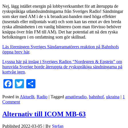
Nej, lägg istället energin på lobbyverksamhet för att återuppta de
ryskspråkiga utlandssändningarna från Sveriges Radio! Sändningar
som sker med AM i de s k broadcast-banden med höga effekter
(tusentals eller miljontals watt) och som kan tas emot av den breda
ryska allmänheten i en vanlig bilstereo (som man förvisso behöver
knäppa över från FM till AM). Det har potential att nå den ryska
befolkningen i en omfattning som gör skillnad.
Läs föreningen Sveriges Sändareamatörers reaktion på Bahnhofs
öppna brev här
.
Lyssna här på inslag i Sveriges Radios “Nordegren & Epstein” om
huruvida Sverige borde återuppta de
ryskspråkiga sändningarna på
kortvåg igen
.
Facebook
Twitter
Dela
Posted in
Aktuellt
,
Radio
|
Tagged
amatörradio
,
bahnhof
,
ukraina
|
1
Comment
Alternativ till ICOM MB-63
Published
2022-03-05
|
By
Stefan