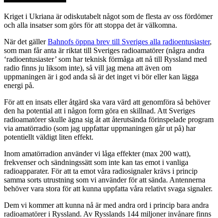
Kriget i Ukriana är odiskutabelt något som de flesta av oss fördömer
och alla insatser som görs för att stoppa det är välkomna.
När det gäller
Bahnofs öppna brev till Sveriges alla radioentusiaster
,
som man får anta är riktat till Sveriges radioamatörer (några andra
‘radioentusiaster’ som har teknisk förmåga att nå till Ryssland med
radio finns ju liksom inte), så vill jag mena att även om
uppmaningen är i god anda så är det inget vi bör eller kan lägga
energi på.
För att en insats eller åtgärd ska vara värd att genomföra så behöver
den ha potential att i någon form göra en skillnad. Att Sveriges
radioamatörer skulle ägna sig åt att återutsända förinspelade program
via amatörradio (som jag uppfattar uppmaningen går ut på) har
potentiellt väldigt liten effekt.
Inom amatörradion använder vi låga effekter (max 200 watt),
frekvenser och sändningssätt som inte kan tas emot i vanliga
radioapparater. För att ta emot våra radiosignaler krävs i princip
samma sorts utrustning som vi använder för att sända. Antennerna
behöver vara stora för att kunna uppfatta våra relativt svaga signaler.
Dem vi kommer att kunna nå är med andra ord i princip bara andra
radioamatörer i Ryssland. Av Rysslands 144 miljoner invånare finns