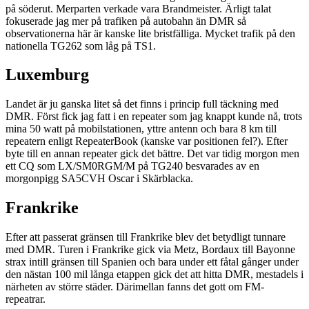
på söderut. Merparten verkade vara Brandmeister. Ärligt talat
fokuserade jag mer på trafiken på autobahn än DMR så
observationerna här är kanske lite bristfälliga. Mycket trafik på den
nationella TG262 som låg på TS1.
Luxemburg
Landet är ju ganska litet så det finns i princip full täckning med
DMR. Först fick jag fatt i en repeater som jag knappt kunde nå, trots
mina 50 watt på mobilstationen, yttre antenn och bara 8 km till
repeatern enligt RepeaterBook (kanske var positionen fel?). Efter
byte till en annan repeater gick det bättre. Det var tidig morgon men
ett CQ som LX/SM0RGM/M på TG240 besvarades av en
morgonpigg SA5CVH Oscar i Skärblacka.
Frankrike
Efter att passerat gränsen till Frankrike blev det betydligt tunnare
med DMR. Turen i Frankrike gick via Metz, Bordaux till Bayonne
strax intill gränsen till Spanien och bara under ett fåtal gånger under
den nästan 100 mil långa etappen gick det att hitta DMR, mestadels i
närheten av större städer. Därimellan fanns det gott om FM-
repeatrar.