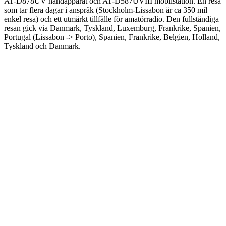
AT-D878UV handapparat och AT-D587UVIII mobilstation. En resa
som tar flera dagar i anspråk (Stockholm-Lissabon är ca 350 mil
enkel resa) och ett utmärkt tillfälle för amatörradio. Den fullständiga
resan gick via Danmark, Tyskland, Luxemburg, Frankrike, Spanien,
Portugal (Lissabon -> Porto), Spanien, Frankrike, Belgien, Holland,
Tyskland och Danmark.