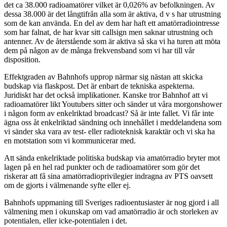
det ca 38.000 radioamatörer vilket är 0,026% av befolkningen. Av
dessa 38.000 är det långtifrån alla som är aktiva, d v s har utrustning
som de kan använda. En del av dem har haft ett amatörradiointresse
som har falnat, de har kvar sitt callsign men saknar utrustning och
antenner. Av de återstående som är aktiva så ska vi ha turen att möta
dem på någon av de många frekvensband som vi har till vår
disposition.
Effektgraden av Bahnhofs upprop närmar sig nästan att skicka
budskap via flaskpost. Det är enbart de tekniska aspekterna.
Juridiskt har det också implikationer. Kanske tror Bahnhof att vi
radioamatörer likt Youtubers sitter och sänder ut våra morgonshower
i någon form av enkelriktad broadcast? Så är inte fallet. Vi får inte
ägna oss åt enkelriktad sändning och innehållet i meddelandena som
vi sänder ska vara av test- eller radioteknisk karaktär och vi ska ha
en motstation som vi kommunicerar med.
Att sända enkelriktade politiska budskap via amatörradio bryter mot
lagen på en hel rad punkter och de radioamatörer som gör det
riskerar att få sina amatörradioprivilegier indragna av PTS oavsett
om de gjorts i välmenande syfte eller ej.
Bahnhofs uppmaning till Sveriges radioentusiaster är nog gjord i all
välmening men i okunskap om vad amatörradio är och storleken av
potentialen, eller icke-potentialen i det.