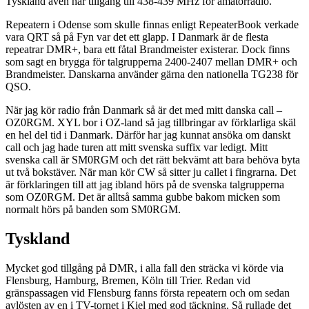
Tyskland även har tillgång till 438-439 MHz för amatörradio.
Repeatern i Odense som skulle finnas enligt RepeaterBook verkade
vara QRT så på Fyn var det ett glapp. I Danmark är de flesta
repeatrar DMR+, bara ett fåtal Brandmeister existerar. Dock finns
som sagt en brygga för talgrupperna 2400-2407 mellan DMR+ och
Brandmeister. Danskarna använder gärna den nationella TG238 för
QSO.
När jag kör radio från Danmark så är det med mitt danska call –
OZ0RGM. XYL bor i OZ-land så jag tillbringar av förklarliga skäl
en hel del tid i Danmark. Därför har jag kunnat ansöka om danskt
call och jag hade turen att mitt svenska suffix var ledigt. Mitt
svenska call är SM0RGM och det rätt bekvämt att bara behöva byta
ut två bokstäver. När man kör CW så sitter ju callet i fingrarna. Det
är förklaringen till att jag ibland hörs på de svenska talgrupperna
som OZ0RGM. Det är alltså samma gubbe bakom micken som
normalt hörs på banden som SM0RGM.
Tyskland
Mycket god tillgång på DMR, i alla fall den sträcka vi körde via
Flensburg, Hamburg, Bremen, Köln till Trier. Redan vid
gränspassagen vid Flensburg fanns första repeatern och om sedan
avlösten av en i TV-tornet i Kiel med god täckning. Så rullade det