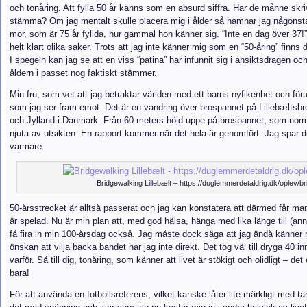
och tonåring. Att fylla 50 år känns som en absurd siffra. Har de månne skriv
stämma? Om jag mentalt skulle placera mig i ålder så hamnar jag någonsta
mor, som är 75 år fyllda, hur gammal hon känner sig. “Inte en dag över 37!”
helt klart olika saker. Trots att jag inte känner mig som en “50-åring” finns
I spegeln kan jag se att en viss “patina” har infunnit sig i ansiktsdragen o
åldern i passet nog faktiskt stämmer.
Min fru, som vet att jag betraktar världen med ett barns nyfikenhet och fö
som jag ser fram emot. Det är en vandring över brospannet på Lillebæltsb
och Jylland i Danmark. Från 60 meters höjd uppe på brospannet, som norma
njuta av utsikten. En rapport kommer när det hela är genomfört. Jag spar doc
varmare.
Bridgewalking Lillebælt – https://duglemmerdetaldrig.dk/oplev/bri
50-årsstrecket är alltså passerat och jag kan konstatera att därmed får man
är spelad. Nu är min plan att, med god hälsa, hänga med lika länge till (ann
få fira in min 100-årsdag också. Jag måste dock säga att jag ändå känner 
önskan att vilja backa bandet har jag inte direkt. Det tog väl till dryga 40 in
varför. Så till dig, tonåring, som känner att livet är stökigt och olidligt – det
bara!
För att använda en fotbollsreferens, vilket kanske låter lite märkligt med ta