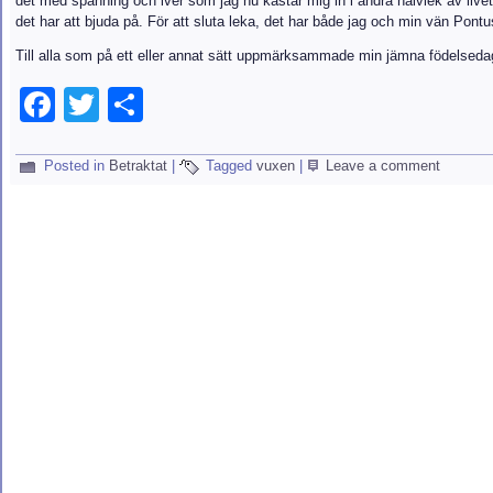
det med spänning och iver som jag nu kastar mig in i andra halvlek av live
det har att bjuda på. För att sluta leka, det har både jag och min vän Pontu
Till alla som på ett eller annat sätt uppmärksammade min jämna födelsedag vi
Facebook
Twitter
Dela
Posted in
Betraktat
|
Tagged
vuxen
|
Leave a comment