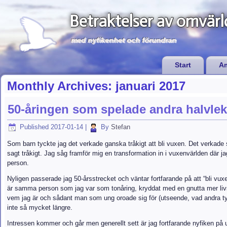
Betraktelser av omvär
med nyfikenhet och förundran
Start
Am
Monthly Archives:
januari 2017
50-åringen som spelade andra halvlek
Published
2017-01-14
|
By
Stefan
Som barn tyckte jag det verkade ganska tråkigt att bli vuxen. Det verkade så
sagt tråkigt. Jag såg framför mig en transformation in i vuxenvärlden där jag
person.
Nyligen passerade jag 50-årsstrecket och väntar fortfarande på att “bli vuxe
är samma person som jag var som tonåring, kryddat med en gnutta mer livs
vem jag är och sådant man som ung oroade sig för (utseende, vad andra
inte så mycket längre.
Intressen kommer och går men generellt sett är jag fortfarande nyfiken på