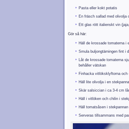
Pasta eller kokt potatis
En fräsch sallad med olivolja
Ett glas rött italienskt vin (jaja
Gör så här:
Häll de krossade tomaterna i e
Smula buljongtärningen fint i
Låt de krossade tomaterna sju
behåller vätskan
Finhacka vitlöksklyftorna och 
Häll lite olivolja i en stekpann
Skär salsiccian i ca 3-4 cm lå
Häll i vitlöken och chilin i s
Häll tomatsåsen i stekpannan ö
Serveras tillsammans med past