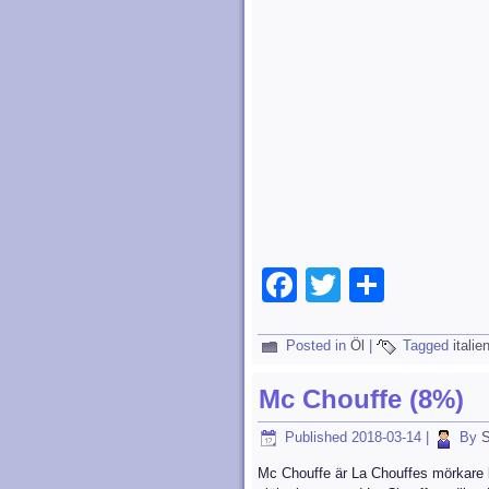
Facebook
Twitter
Dela
Posted in
Öl
|
Tagged
italie
Mc Chouffe (8%)
Published
2018-03-14
|
By
S
Mc Chouffe är La Chouffes mörkare