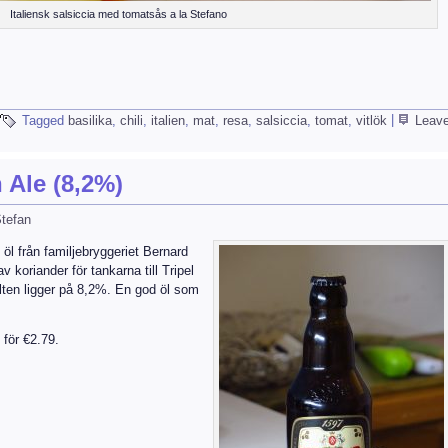
Italiensk salsiccia med tomatsås a la Stefano
Tagged
basilika
,
chili
,
italien
,
mat
,
resa
,
salsiccia
,
tomat
,
vitlök
|
Leav
Ale (8,2%)
tefan
 öl från familjebryggeriet Bernard
 koriander för tankarna till Tripel
lten ligger på 8,2%. En god öl som
 för €2.79.