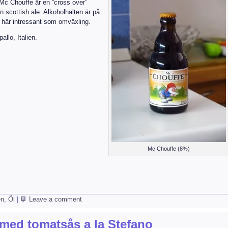
 Mc Chouffe är en “cross over”
 scottish ale. Alkoholhalten är på
 här intressant som omväxling.
allo, Italien.
Mc Chouffe (8%)
en
,
Öl
|
Leave a comment
a med tomatsås a la Stefano