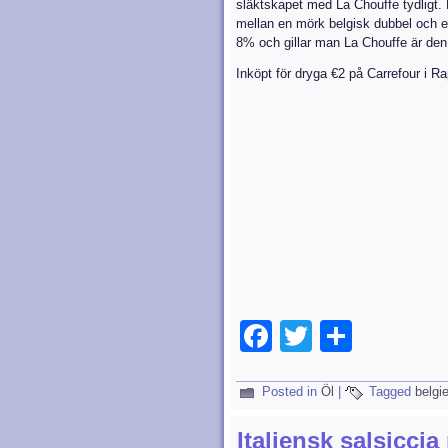
släktskapet med La Chouffe tydligt.
mellan en mörk belgisk dubbel och en
8% och gillar man La Chouffe är den
Inköpt för dryga €2 på Carrefour i Rap
Facebook
Twitter
Dela
Posted in
Öl
|
Tagged
belgi
Italiensk salsicci