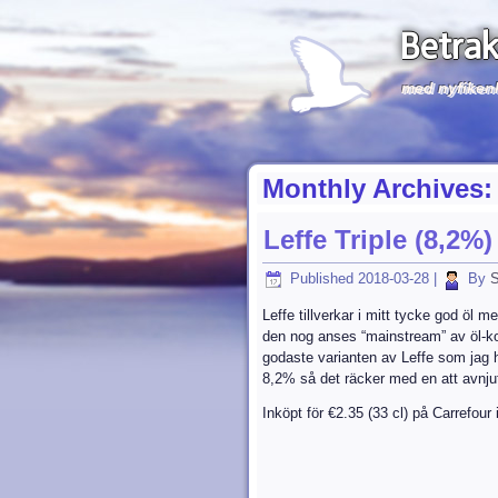
Betrak
med nyfiken
Monthly Archives
Leffe Triple (8,2%)
Published
2018-03-28
|
By
S
Leffe tillverkar i mitt tycke god öl
den nog anses “mainstream” av öl-ko
godaste varianten av Leffe som jag ha
8,2% så det räcker med en att avnjut
Inköpt för €2.35 (33 cl) på Carrefour i