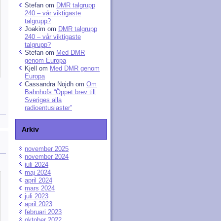
Stefan
om
DMR talgrupp
240 – vår viktigaste
talgrupp?
Joakim
om
DMR talgrupp
240 – vår viktigaste
talgrupp?
Stefan
om
Med DMR
genom Europa
Kjell
om
Med DMR genom
Europa
Cassandra Nojdh
om
Om
Bahnhofs “Öppet brev till
Sveriges alla
radioentusiaster”
Arkiv
november 2025
november 2024
juli 2024
maj 2024
april 2024
mars 2024
juli 2023
april 2023
februari 2023
oktober 2022