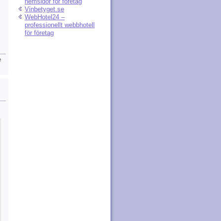
hemsidor för företag
Vinbetyget.se
WebHotel24 –
professionellt webbhotell
för företag
e