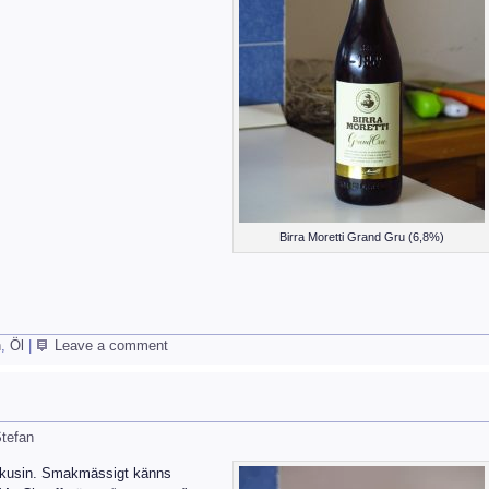
Birra Moretti Grand Gru (6,8%)
n
,
Öl
|
Leave a comment
tefan
 kusin. Smakmässigt känns