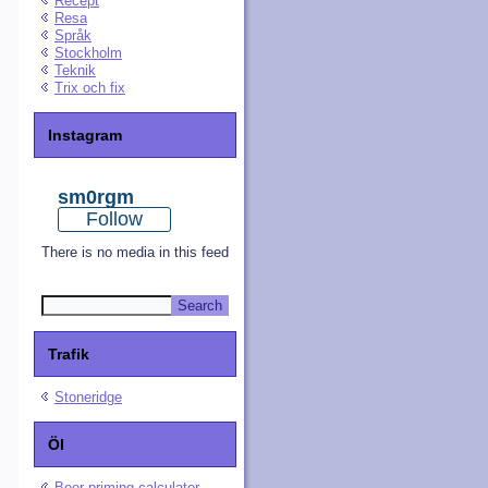
Recept
Resa
Språk
Stockholm
Teknik
Trix och fix
Instagram
sm0rgm
Follow
There is no media in this feed
Trafik
Stoneridge
Öl
Beer priming calculator