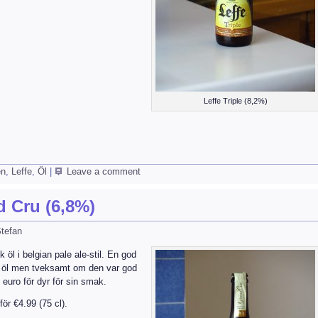
Leffe Triple (8,2%)
en
,
Leffe
,
Öl
|
Leave a comment
d Cru (6,8%)
tefan
k öl i belgian pale ale-stil. En god
ad öl men tveksamt om den var god
 euro för dyr för sin smak.
för €4.99 (75 cl).