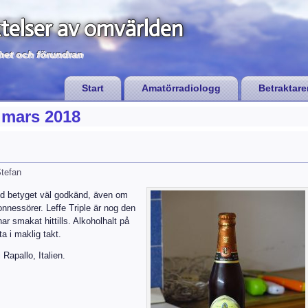
telser av omvärlden
het och förundran
Start
Amatörradiologg
Betraktare
:
mars 2018
tefan
 med betyget väl godkänd, även om
nnessörer. Leffe Triple är nog den
r smakat hittills. Alkoholhalt på
a i maklig takt.
 Rapallo, Italien.