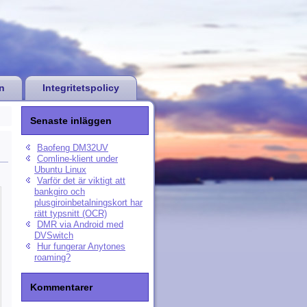
n
Integritetspolicy
Senaste inläggen
Baofeng DM32UV
Comline-klient under
Ubuntu Linux
Varför det är viktigt att
bankgiro och
plusgiroinbetalningskort har
rätt typsnitt (OCR)
DMR via Android med
DVSwitch
Hur fungerar Anytones
roaming?
Kommentarer