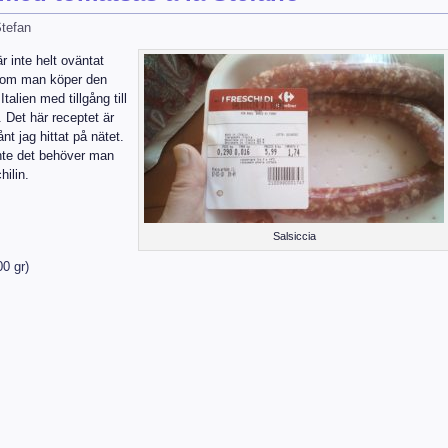
tefan
är inte helt oväntat
ed om man köper den
alien med tillgång till
. Det här receptet är
ånt jag hittat på nätet.
inte det behöver man
hilin.
Salsiccia
0 gr)