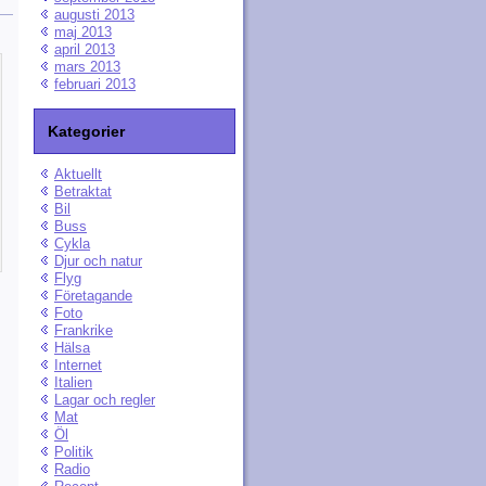
augusti 2013
maj 2013
april 2013
mars 2013
februari 2013
Kategorier
Aktuellt
Betraktat
Bil
Buss
Cykla
Djur och natur
Flyg
Företagande
Foto
Frankrike
Hälsa
Internet
Italien
Lagar och regler
Mat
Öl
Politik
Radio