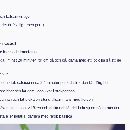
 och balsamvinäger
, det är frivilligt, men gott!)
n kastrull
 de krossade tomaterna
da i minst 20 minuter, rör om då och då, gärna med ett lock på så att de
chilin
a och stek salsiccian ca 3-4 minuter per sida tills den fått färg helt
nga bitar och låt dem ligga kvar i stekpannan
tekpannan och låt steka en stund tillsammans med korven
ver salsiccian, vitlöken och chilin och låt det hela sjuda några minuter
a eller potatis, garnera med färsk basilika