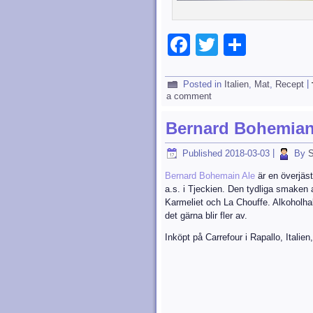
Facebook
Twitter
Dela
Posted in
Italien
,
Mat
,
Recept
|
a comment
Bernard Bohemian 
Published
2018-03-03
|
By
S
Bernard Bohemain Ale
är en överjäst
a.s. i Tjeckien. Den tydliga smaken av
Karmeliet och La Chouffe. Alkoholha
det gärna blir fler av.
Inköpt på Carrefour i Rapallo, Italien,