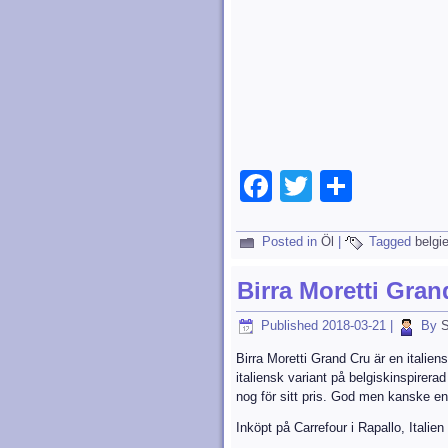
Facebook
Twitter
Dela
Posted in
Öl
|
Tagged
belgi
Birra Moretti Gran
Published
2018-03-21
|
By
S
Birra Moretti Grand Cru är en italiens
italiensk variant på belgiskinspirer
nog för sitt pris. God men kanske en
Inköpt på Carrefour i Rapallo, Italien 