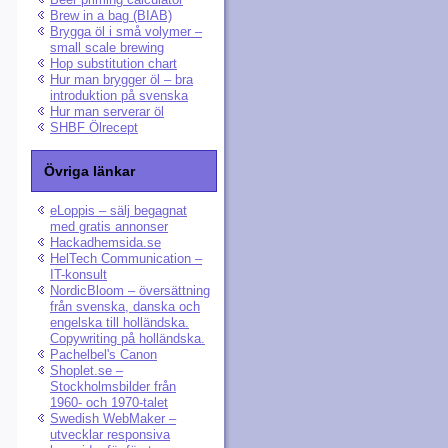
Brew in a bag (BIAB)
Brygga öl i små volymer –
small scale brewing
Hop substitution chart
Hur man brygger öl – bra
introduktion på svenska
Hur man serverar öl
SHBF Ölrecept
Övriga länkar
eLoppis – sälj begagnat
med gratis annonser
Hackadhemsida.se
HelTech Communication –
IT-konsult
NordicBloom – översättning
från svenska, danska och
engelska till holländska.
Copywriting på holländska.
Pachelbel's Canon
Shoplet.se –
Stockholmsbilder från
1960- och 1970-talet
Swedish WebMaker –
utvecklar responsiva