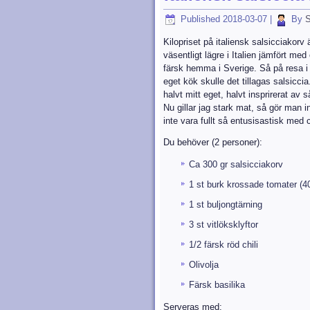
Published
2018-03-07
|
By
S
Kilopriset på italiensk salsicciakorv 
väsentligt lägre i Italien jämfört m
färsk hemma i Sverige. Så på resa i It
eget kök skulle det tillagas salsiccia
halvt mitt eget, halvt insprirerat av s
Nu gillar jag stark mat, så gör man 
inte vara fullt så entusisastisk med c
Du behöver (2 personer):
Ca 300 gr salsicciakorv
1 st burk krossade tomater (40
1 st buljongtärning
3 st vitlöksklyftor
1/2 färsk röd chili
Olivolja
Färsk basilika
Serveras med: