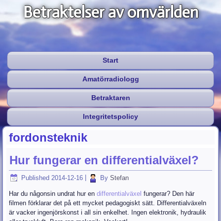
Betraktelser av omvärlden
Start
Amatörradiologg
Betraktaren
Integritetspolicy
fordonsteknik
Hur fungerar en differentialväxel?
Published
2014-12-16
|
By
Stefan
Har du någonsin undrat hur en
differentialväxel
fungerar? Den här
filmen förklarar det på ett mycket pedagogiskt sätt. Differentialväxeln
är vacker ingenjörskonst i all sin enkelhet. Ingen elektronik, hydraulik