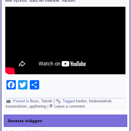
eller tryckluft. Bara ren mekanik. Vackert!
Facebook
Twitter
Dela
Posted in
Buss
,
Teknik
|
Tagged
fordon
,
fordonsteknik
,
konstruktion
,
uppfinning
|
Leave a comment
Senaste inläggen