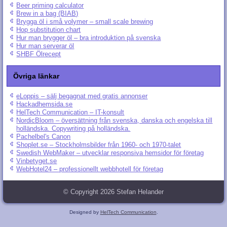
Beer priming calculator
Brew in a bag (BIAB)
Brygga öl i små volymer – small scale brewing
Hop substitution chart
Hur man brygger öl – bra introduktion på svenska
Hur man serverar öl
SHBF Ölrecept
Övriga länkar
eLoppis – sälj begagnat med gratis annonser
Hackadhemsida.se
HelTech Communication – IT-konsult
NordicBloom – översättning från svenska, danska och engelska till
holländska. Copywriting på holländska.
Pachelbel's Canon
Shoplet.se – Stockholmsbilder från 1960- och 1970-talet
Swedish WebMaker – utvecklar responsiva hemsidor för företag
Vinbetyget.se
WebHotel24 – professionellt webbhotell för företag
© Copyright 2026 Stefan Helander
Designed by
HelTech Communication
.